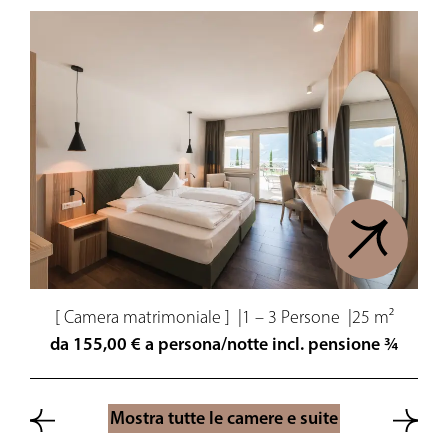
d
[ Camera matrimoniale ]
|
1 – 3 Persone
|
25 m²
da 155,00 € a persona/notte incl. pensione ¾
Mostra tutte le camere e suite