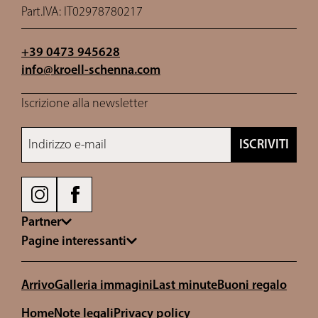
Part.IVA: IT02978780217
+39 0473 945628
info@
kroell-schenna.
com
Iscrizione alla newsletter
Indirizzo e-mail
ISCRIVITI
Partner
Pagine interessanti
Arrivo
Galleria immagini
Last minute
Buoni regalo
Home
Note legali
Privacy policy