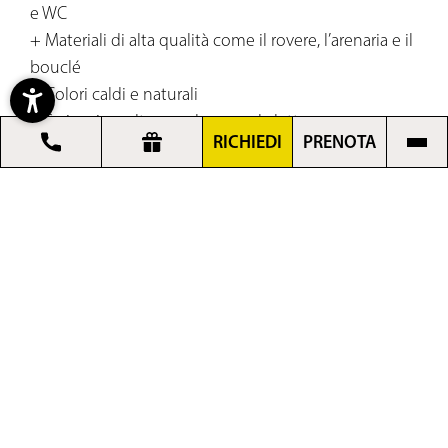
e WC
+ Materiali di alta qualità come il rovere, l’arenaria e il
bouclé
+ Colori caldi e naturali
+ Scrivania, poltrona e luce per la lettura
RICHIEDI
PRENOTA
+ Balcone con vista panoramica
+ Parquet
+ Aria condizionata
2 possibilità di pernottamento separate, 2 bagni
arredati con stile e tanto spazio per il riposo: la suite
comfort Tirolo sembra fatta apposta per piccole
famiglie o gruppi di amiche e amici che viaggiano
insieme ma
apprezzano la propria libertà
.
Gli ambienti sono tranquilli e naturali: materiali fluidi,
tonalità calde del beige, dell’ocra e del greige che