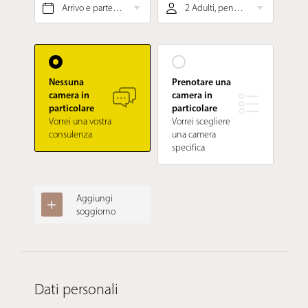
Arrivo e partenza*
2 Adulti, pensione gourmet ¾
Nessuna
Prenotare una
camera in
camera in
particolare
particolare
Vorrei una vostra
Vorrei scegliere
consulenza
una camera
specifica
Aggiungi
soggiorno
Dati personali