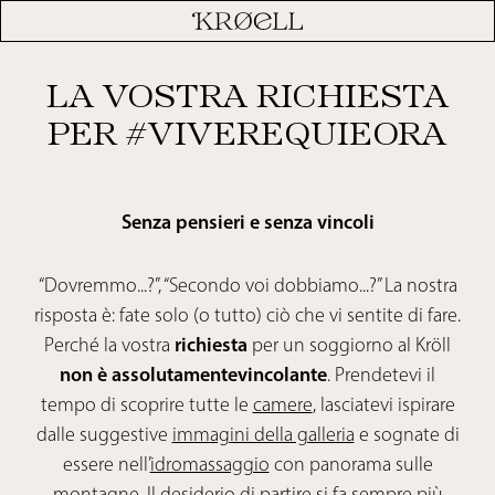
LA VOSTRA RICHIESTA
PER #VIVEREQUIEORA
Senza pensieri e senza vincoli
“Dovremmo...?”, “Secondo voi dobbiamo...?” La nostra
risposta è: fate solo (o tutto) ciò che vi sentite di fare.
Perché la vostra
richiesta
per un soggiorno al Kröll
non è
assolutamentevincolante
. Prendetevi il
tempo di scoprire tutte le
camere
, lasciatevi ispirare
dalle suggestive
immagini della galleria
e sognate di
essere nell’
idromassaggio
con panorama sulle
montagne. Il desiderio di partire si fa sempre più