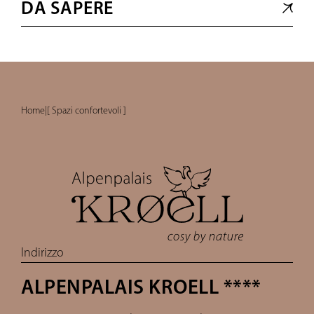
DA SAPERE
Home
|
[ Spazi confortevoli ]
Indirizzo
ALPENPALAIS KROELL ****