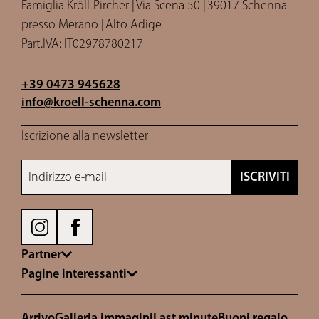
Famiglia Kröll-Pircher |
Via Scena 50 |
39017 Schenna
presso Merano |
Alto Adige
Part.IVA: IT02978780217
+39 0473 945628
info@
kroell-schenna.
com
Iscrizione alla newsletter
Indirizzo e-mail
ISCRIVITI
Partner
Pagine interessanti
Arrivo
Galleria immagini
Last minute
Buoni regalo