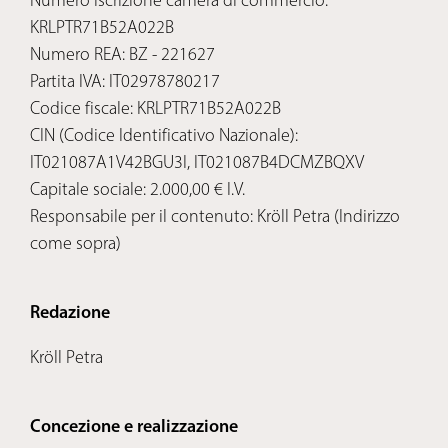
Numero iscrizione camera di commercio:
KRLPTR71B52A022B
Numero REA: BZ - 221627
Partita IVA: IT02978780217
Codice fiscale: KRLPTR71B52A022B
CIN (Codice Identificativo Nazionale):
IT021087A1V42BGU3I, IT021087B4DCMZBQXV
Capitale sociale: 2.000,00 € I.V.
Responsabile per il contenuto: Kröll Petra (Indirizzo
come sopra)
Redazione
Kröll Petra
Concezione e realizzazione