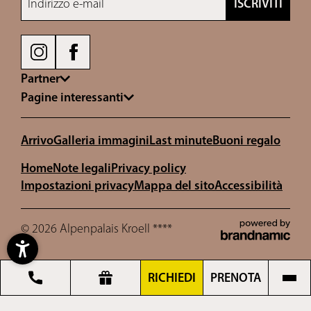
Indirizzo e-mail
ISCRIVITI
Partner
Pagine interessanti
Arrivo
Galleria immagini
Last minute
Buoni regalo
Home
Note legali
Privacy policy
Impostazioni privacy
Mappa del sito
Accessibilità
© 2026 Alpenpalais Kroell ****
RICHIEDI
PRENOTA