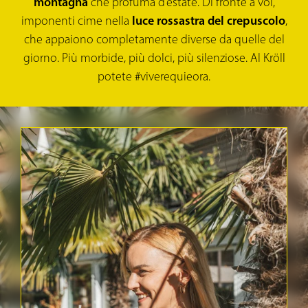
montagna
che profuma d’estate. Di fronte a voi,
imponenti cime nella
luce rossastra del crepuscolo
,
che appaiono completamente diverse da quelle del
giorno. Più morbide, più dolci, più silenziose. Al Kröll
potete #viverequieora.