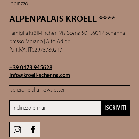
Indirizzo
ALPENPALAIS KROELL ****
Famiglia Kröll-Pircher |
Via Scena 50 |
39017 Schenna
presso Merano |
Alto Adige
Part.IVA: IT02978780217
+39 0473 945628
info@
kroell-schenna.
com
Iscrizione alla newsletter
Indirizzo e-mail
ISCRIVITI