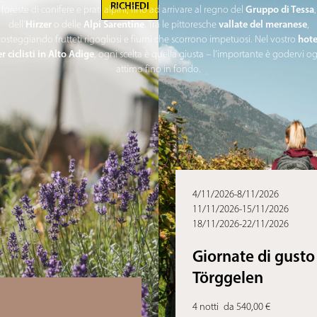
RICHIEDI
Gruppo di Tessa
foreste di conifere e prati alpini, fino ad arrivare al regno del
,
Hirzer
Alpi Sarentine
vallate del meranese
dell’
o delle
. Tra le pittoresche
,
hote
costeggiando frutteti rigogliosi e fiumi che scorrono impetuosi. Nel vostro
r ciclisti in Alto Adige
, ogni scelta è quella giusta – l’importante è godervi o
attimo fino in fondo.
4/11/2026-8/11/2026
11/11/2026-15/11/2026
18/11/2026-22/11/2026
Giornate di gusto 
Törggelen
4 notti
da 540,00 €