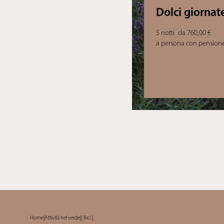
Dolci giornate
5 notti
da 760,00 €
a persona con pension
Home
|
Attività nel verde
|
[ Bici ]