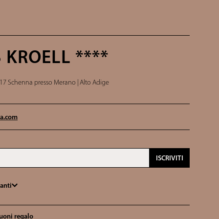
 KROELL ****
17 Schenna presso Merano |
Alto Adige
a.
com
ISCRIVITI
anti
uoni regalo