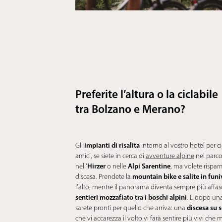
Preferite l’altura o la ciclabile
tra Bolzano e Merano?
impianti di risalita
Gli
intorno al vostro hotel per cic
amici, se siete in cerca di
avventure alpine
nel parco
Hirzer
Alpi Sarentine
nell’
o nelle
, ma volete rispar
mountain bike e salite in funi
discesa. Prendete la
l’alto, mentre il panorama diventa sempre più affasc
sentieri mozzafiato tra i boschi alpini
. E dopo una
discesa su 
sarete pronti per quello che arriva: una
che vi accarezza il volto vi farà sentire più vivi che m