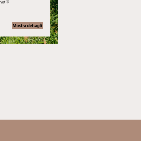
met ¾
Mostra dettagli