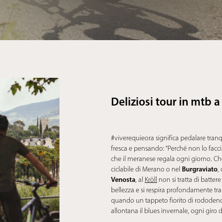
Deliziosi tour in mtb 
#viverequieora significa pedalare tranqui
fresca e pensando: “Perché non lo fac
che il meranese regala ogni giorno. Che 
Burgraviato
ciclabile di Merano o nel
,
Venosta
, al
Kröll
non si tratta di battere
bellezza e si respira profondamente t
quando un tappeto fiorito di rododendr
allontana il blues invernale, ogni giro d