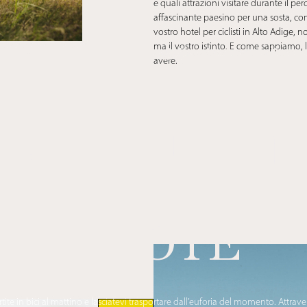
e quali attrazioni visitare durante il pe
affascinante paesino per una sosta, con
vostro hotel per ciclisti in Alto Adige,
ma il vostro istinto. E come sappiamo, l’
Un perfetto hotel per ciclisti in Alto Adige
avere.
VERO
IVERTIMEN
SULLE DUE
RUOTE
rtite in bici al mattino e lasciatevi trasportare dall’euforia del momento. Attrave