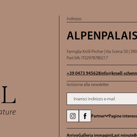
Indirizzo
ALPENPALAIS
Famiglia Kröll-Pircher |
Via Scena 50 |
390
Part.IVA: IT02978780217
+39 0473 945628
info@
kroell-schenn
Iscrizione alla newsletter
Inserisci indirizzo e-mail
Partner
Pagine interess
Arrivo
Galleria immagini
Last minute
B