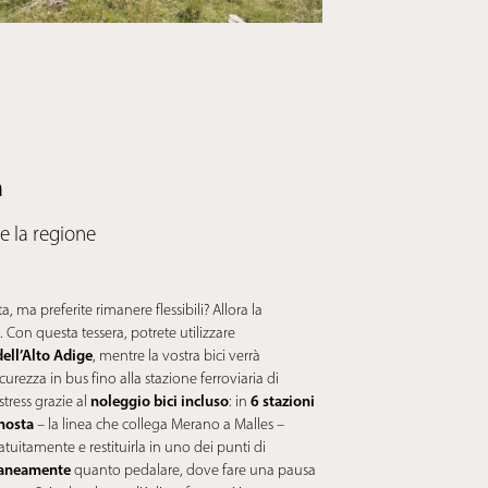
a
re la regione
, ma preferite rimanere flessibili? Allora la
. Con questa tessera, potrete utilizzare
dell’Alto Adige
, mentre la vostra bici verrà
rezza in bus fino alla stazione ferroviaria di
noleggio bici incluso
6 stazioni
tress grazie al
: in
enosta
– la linea che collega Merano a Malles –
atuitamente e restituirla in uno dei punti di
taneamente
quanto pedalare, dove fare una pausa