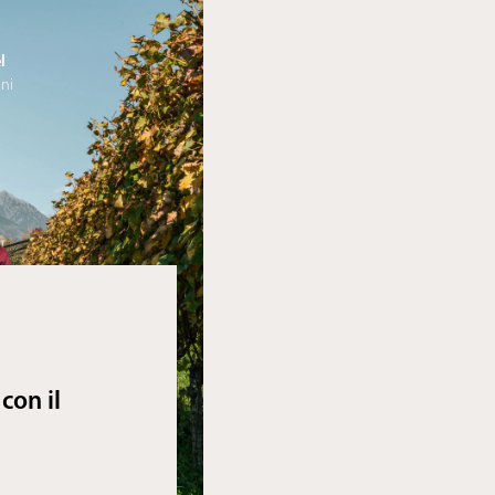
l
gni
con il