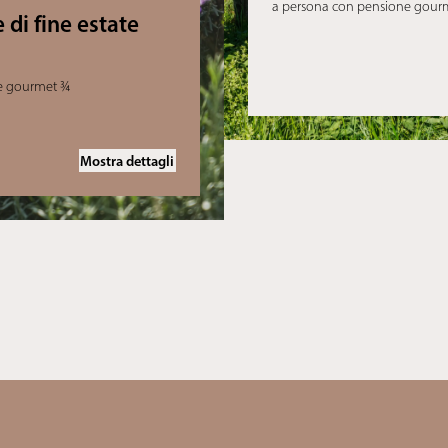
a persona con pensione gour
 di fine estate
e gourmet ¾
Mostra dettagli