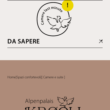
DA SAPERE
Home
|
Spazi confortevoli
|
[ Camere e suite ]