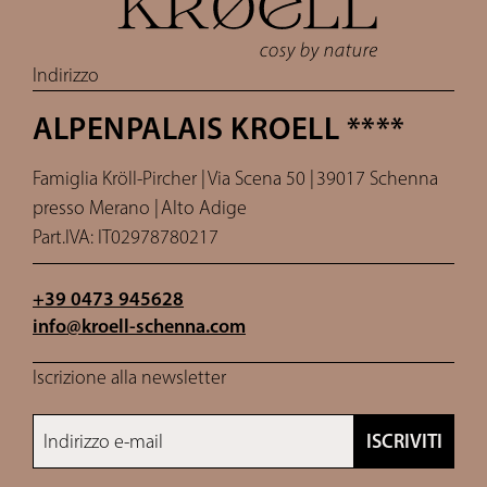
Indirizzo
ALPENPALAIS KROELL ****
Famiglia Kröll-Pircher |
Via Scena 50 |
39017 Schenna
presso Merano |
Alto Adige
Part.IVA: IT02978780217
+39 0473 945628
info@
kroell-schenna.
com
Iscrizione alla newsletter
Indirizzo e-mail
ISCRIVITI