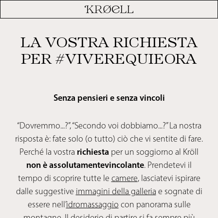
LA VOSTRA RICHIESTA
PER #VIVEREQUIEORA
Senza pensieri e senza vincoli
“Dovremmo...?”, “Secondo voi dobbiamo...?” La nostra
risposta è: fate solo (o tutto) ciò che vi sentite di fare.
Perché la vostra
richiesta
per un soggiorno al Kröll
non è
assolutamentevincolante
. Prendetevi il
tempo di scoprire tutte le
camere
, lasciatevi ispirare
dalle suggestive
immagini della galleria
e sognate di
essere nell’
idromassaggio
con panorama sulle
montagne. Il desiderio di partire si fa sempre più