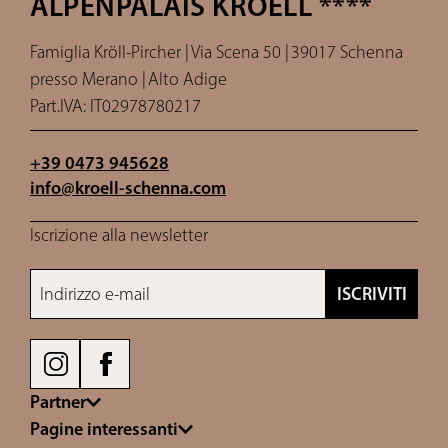
ALPENPALAIS KROELL ****
Famiglia Kröll-Pircher |
Via Scena 50 |
39017 Schenna
presso Merano |
Alto Adige
Part.IVA: IT02978780217
+39 0473 945628
info@
kroell-schenna.
com
Iscrizione alla newsletter
Indirizzo e-mail
ISCRIVITI
Partner
Pagine interessanti