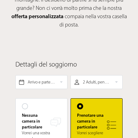
grande? Non ci vorrà molto prima che la nostra
offerta personalizzata
compaia nella vostra casella
di posta.
Dettagli del soggiorno
Arrivo e partenza*
2 Adulti, pensione gourmet ¾
Nessuna
Prenotare una
camera in
camera in
particolare
particolare
Vorrei una vostra
Vorrei scegliere