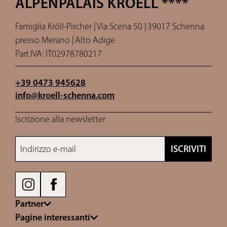
ALPENPALAIS KROELL ****
Famiglia Kröll-Pircher |
Via Scena 50 |
39017 Schenna
presso Merano |
Alto Adige
Part.IVA: IT02978780217
+39 0473 945628
info@
kroell-schenna.
com
Iscrizione alla newsletter
Indirizzo e-mail
ISCRIVITI
Partner
Pagine interessanti