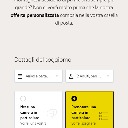
grande? Non ci vorrà molto prima che la nostra
offerta personalizzata
compaia nella vostra casella
di posta.
Dettagli del soggiorno
Arrivo e partenza*
2 Adulti, pensione gourmet ¾
Nessuna
Prenotare una
camera in
camera in
particolare
particolare
Vorrei una vostra
Vorrei scegliere