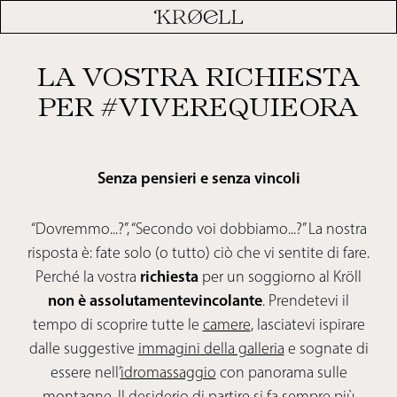
LA VOSTRA RICHIESTA
PER #VIVEREQUIEORA
Senza pensieri e senza vincoli
“Dovremmo...?”, “Secondo voi dobbiamo...?” La nostra
risposta è: fate solo (o tutto) ciò che vi sentite di fare.
Perché la vostra
richiesta
per un soggiorno al Kröll
non è
assolutamentevincolante
. Prendetevi il
tempo di scoprire tutte le
camere
, lasciatevi ispirare
dalle suggestive
immagini della galleria
e sognate di
essere nell’
idromassaggio
con panorama sulle
montagne. Il desiderio di partire si fa sempre più