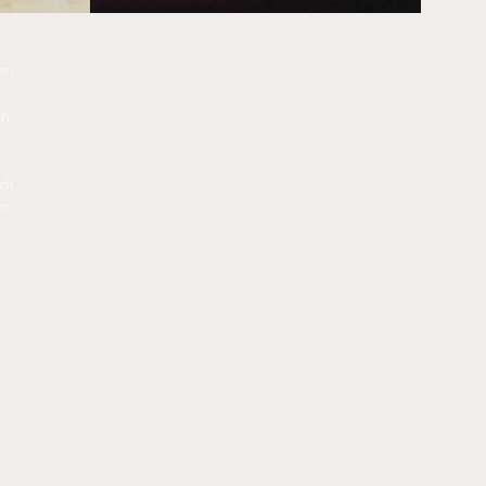
sen
.
en
rch
em