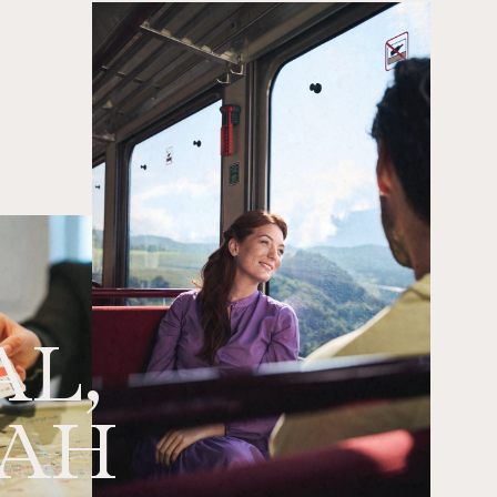
AL,
NAH