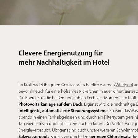
Clevere Energienutzung für
mehr Nachhaltigkeit im Hotel
Im Kröll badet ihr guten Gewissens im herrlich warmen
Whirlpool
au
bevor ihr euch für ein erholsames Nickerchen in euer klimatisiertes
Die Energie für die heißen und kühlen #echtzeit-Momente im Kröll
Photovoltaikanlage auf dem Dach
. Ergänzt wird die nachhaltig
intelligente, automatisierte Steuerungssysteme
. So wird das Was
abends in einen Tank abgelassen und durch ein Filtersystem gerein
Tag wieder frisch und fröhlich eintauchen könnt. Der Vorteil: wenig
Energieverbrauch. Übrigens sind auch unsere weiteren Schwimmbä
Salzwasserpools
geringen Chloreinsatz
, sodass wir durch den
die