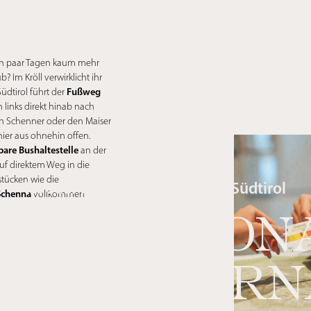
in paar Tagen kaum mehr
? Im Kröll verwirklicht ihr
Fußweg
Südtirol führt der
 links direkt hinab nach
n Schenner oder den Maiser
ier aus ohnehin offen.
bare Bushaltestelle
an der
So lässig
auf direktem Weg in die
stücken wie die
ist euer nachhaltiges Hotel in Südtirol
 Schenna
vollkommen
HT REGION
HT NATUR