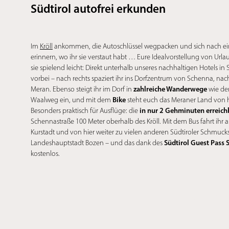
Südtirol autofrei erkunden
Im
Kröll
ankommen, die Autoschlüssel wegpacken und sich nach e
erinnern, wo ihr sie verstaut habt … Eure Idealvorstellung von Urlaub
sie spielend leicht: Direkt unterhalb unseres nachhaltigen Hotels in 
vorbei – nach rechts spaziert ihr ins Dorfzentrum von Schenna, nach
zahlreiche Wanderwege
Meran. Ebenso steigt ihr im Dorf in
wie de
Bike
Waalweg ein, und mit dem
steht euch das Meraner Land von h
in nur 2 Gehminuten erreich
Besonders praktisch für Ausflüge: die
Schennastraße 100 Meter oberhalb des Kröll. Mit dem Bus fahrt ihr 
Kurstadt und von hier weiter zu vielen anderen Südtiroler Schmuck
Südtirol Guest Pass
Landeshauptstadt Bozen – und das dank des
kostenlos.
EC
EC