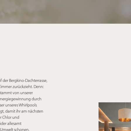
f der Bergkino-Dachterrasse,
 Zimmer zurückzieht. Denn:
 stammt von unserer
e Energiegewinnung durch
ser unseres Whirlpools
igt, damit ihr am nächsten
er Chlor und
der allesamt
 Umwelt schonen.