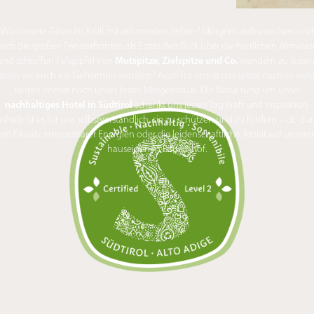
Was unsere Gäste im Kröll mit am meisten lieben? Morgens aufzuwachen und
rch die großen Fensterfronten als Erstes den Blick über die herrlichen Almwie
Mutspitze, Zielspitze und Co.
und schroffen Felsgipfel von
wandern zu lassen
ollen wir euch ein Geheimnis verraten? Auch für uns ist das selbst nach so viel
Jahren immer noch unser festes Morgenritual. Die Natur rund um unser
nachhaltiges Hotel in Südtirol
schenkt uns jeden Tag Kraft und Inspiration.
shalb ist es für uns selbstverständlich, sie zu schützen und zu fördern – ob du
en Einsatz erneuerbarer Energien oder die leidenschaftliche Arbeit auf unser
hauseigenen Bauernhof.