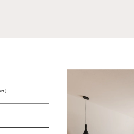
[ Einzelzimmer ]
|
1 Person
er ]