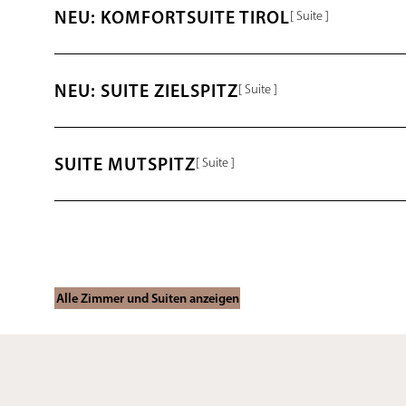
NEU: KOMFORTSUITE TIROL
[ Suite ]
NEU: SUITE ZIELSPITZ
[ Suite ]
SUITE MUTSPITZ
[ Suite ]
PENTHOUSE SUITE
[ Suite ]
Alle Zimmer und Suiten anzeigen
ROMANTIKSUITE
[ Suite ]
SUITE ORCHIDEE
[ Suite ]