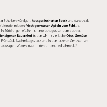
hausgeräucherten Speck
aar Scheiben würzigen,
und danach als
frisch geernteten Äpfeln vom Feld
pfelstrudel mit den
. Ja, in
in Südtirol genießt ihr nicht nur echt gut, sondern auch echt
lieneigenen Bauernhof
Obst, Gemüse
bauen wir mit viel Liebe
m Frühstück, Nachmittagssnack und in den leckeren Gerichten am
 sozusagen. Wetten, dass ihr den Unterschied schmeckt?