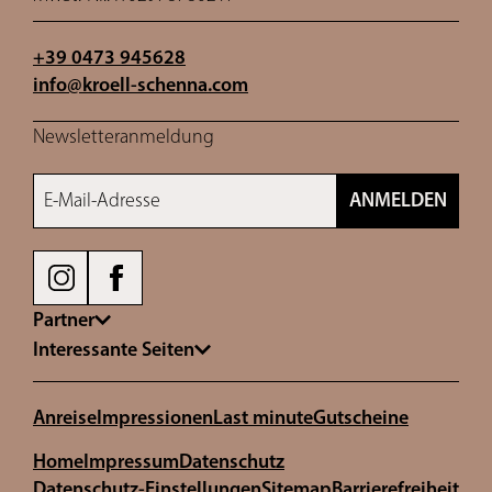
+39 0473 945628
info@
kroell-schenna.
com
Newsletteranmeldung
E-Mail-Adresse
ANMELDEN
Partner
Interessante Seiten
Anreise
Impressionen
Last minute
Gutscheine
Home
Impressum
Datenschutz
Datenschutz-Einstellungen
Sitemap
Barrierefreiheit