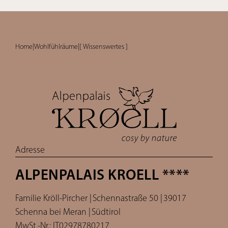
Home
|
Wohlfühlräume
|
[ Wissenswertes ]
Adresse
ALPENPALAIS KROELL ****
Familie Kröll-Pircher |
Schennastraße 50 |
39017
Schenna bei Meran |
Südtirol
MwSt.-Nr.: IT02978780217