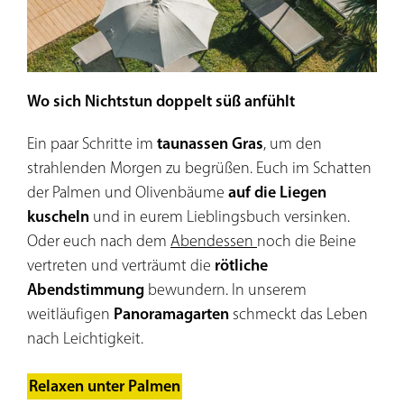
Wo sich Nichtstun doppelt süß anfühlt
Ein
Ein paar Schritte im
taunassen Gras
, um den
Für
strahlenden Morgen zu begrüßen. Euch im Schatten
spr
der Palmen und Olivenbäume
auf die Liegen
Fre
kuscheln
und in eurem Lieblingsbuch versinken.
in e
Oder euch nach dem
Abendessen
noch die Beine
zu m
vertreten und verträumt die
rötliche
Den
Abendstimmung
bewundern. In unserem
Mom
weitläufigen
Panoramagarten
schmeckt das Leben
nic
nach Leichtigkeit.
eur
ehrl
Relaxen unter Palmen