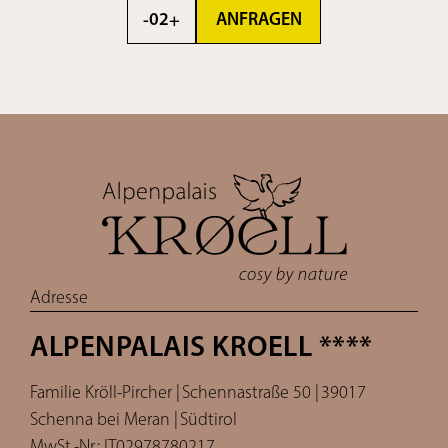
ANFRAGEN
02
-
+
Adresse
ALPENPALAIS KROELL ****
Familie Kröll-Pircher |
Schennastraße 50 |
39017
Schenna bei Meran |
Südtirol
MwSt.-Nr.: IT02978780217