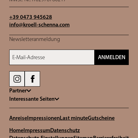
+39 0473 945628
info@
kroell-schenna.
com
Newsletteranmeldung
E-Mail-Adresse
ANMELDEN
Partner
Interessante Seiten
Anreise
Impressionen
Last minute
Gutscheine
Home
Impressum
Datenschutz