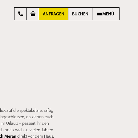
ANFRAGEN
BUCHEN
MENÜ
ck auf die spektakuläre, saftig
 abgeschlossen, da ziehen euch
m Urlaub – passiert ihr den
auch noch nach so vielen Jahren
ch Meran
direkt vor dem Haus,