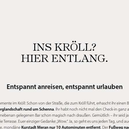
INS KRÖLL?
HIER ENTLANG.
Entspannt anreisen, entspannt urlauben
mente im Kröll: Schon von der Straße, die zum Kröll führt, erhascht ihr einen Bli
rglandschaft rund um Schenna
. Ihr habt noch nicht mal den Check-in ganz
 nebenan gelegenen Bar schon magisch nach draußen. Gemütlich – ihr seid ja i
die Terrasse. Euer einziger Gedanke: „Wow.“ Ja, so geht es uns jeden Tag, und 
Kurstadt Meran nur 10 Autominuten entfernt
Fußweg na
sche, mondäne
. Der