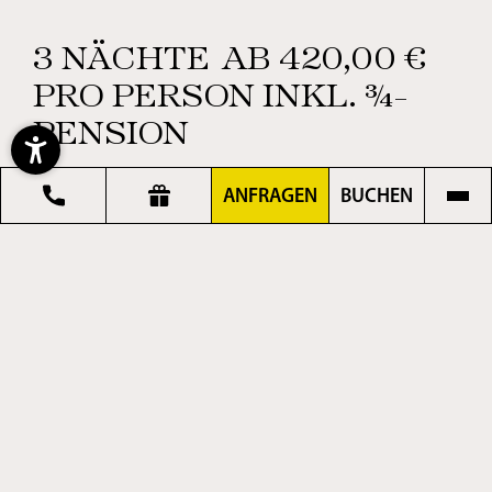
3 NÄCHTE
AB 420,00 €
PRO PERSON INKL. ¾-
PENSION
17.10.–31.10.2026
ANFRAGEN
BUCHEN
Highlights
+ Genussnachmittage auf der Terrasse mit süßen
und herzhaften Speißen vom Buffet
+ Wellness mit Panoramablick
+ ehrliche Gastfreundschaft
Wenn der Herbst die Berge in warmes Gold taucht
und die Luft klarer wird, beginnt bei uns eine ganz
besondere Zeit.