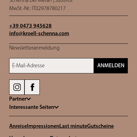
MwSt.-Nr.: IT02978780217
+39 0473 945628
info@
kroell-schenna.
com
Newsletteranmeldung
E-Mail-Adresse
ANMELDEN
Partner
Interessante Seiten
Anreise
Impressionen
Last minute
Gutscheine