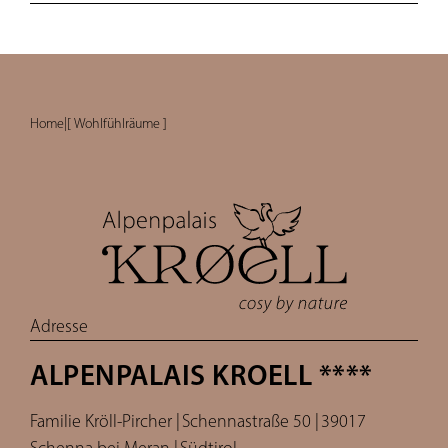
Home
|
[ Wohlfühlräume ]
Adresse
ALPENPALAIS KROELL ****
Familie Kröll-Pircher |
Schennastraße 50 |
39017
Schenna bei Meran |
Südtirol