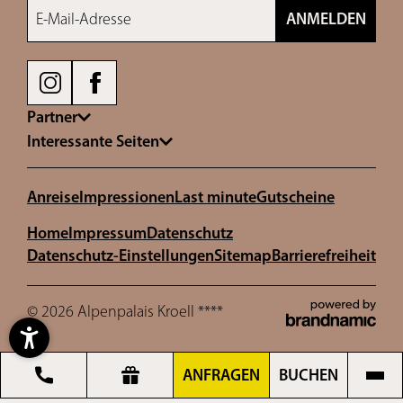
E-Mail-Adresse
ANMELDEN
Partner
Interessante Seiten
Anreise
Impressionen
Last minute
Gutscheine
Home
Impressum
Datenschutz
Datenschutz-Einstellungen
Sitemap
Barrierefreiheit
© 2026 Alpenpalais Kroell ****
ANFRAGEN
BUCHEN