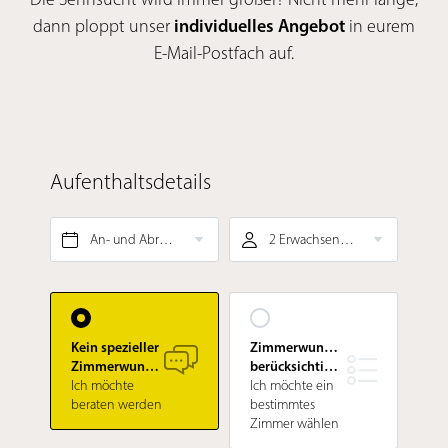
dann ploppt unser
individuelles Angebot
in eurem
E-Mail-Postfach auf.
Aufenthaltsdetails
An- und Abreise*
2 Erwachsene, ¾-Verwöhnpension
Kein spezieller
Zimmerwunsch
Zimmerwunsch
berücksichtigen
Ich möchte
Ich möchte ein
beraten werden
bestimmtes
Zimmer wählen