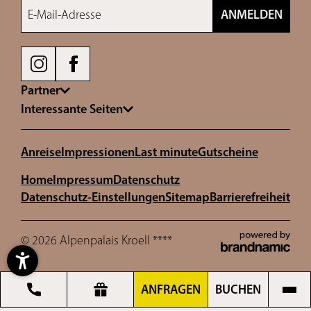
E-Mail-Adresse
ANMELDEN
Partner
Interessante Seiten
Anreise
Impressionen
Last minute
Gutscheine
Home
Impressum
Datenschutz
Datenschutz-Einstellungen
Sitemap
Barrierefreiheit
© 2026 Alpenpalais Kroell ****
ANFRAGEN
BUCHEN