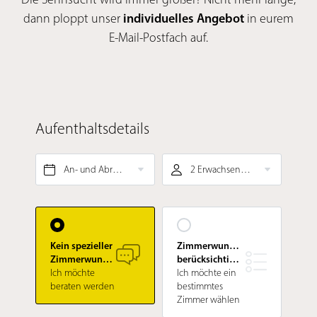
dann ploppt unser
individuelles Angebot
in eurem
E-Mail-Postfach auf.
Aufenthaltsdetails
An- und Abreise*
2 Erwachsene, ¾-Verwöhnpension
Kein spezieller
Zimmerwunsch
Zimmerwunsch
berücksichtigen
Ich möchte
Ich möchte ein
beraten werden
bestimmtes
Zimmer wählen