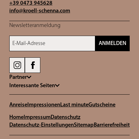
+39 0473 945628
info@
kroell-schenna.
com
Newsletteranmeldung
E-Mail-Adresse
ANMELDEN
Partner
Interessante Seiten
Anreise
Impressionen
Last minute
Gutscheine
Home
Impressum
Datenschutz
Datenschutz-Einstellungen
Sitemap
Barrierefreiheit